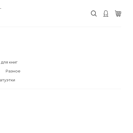
г
для книг
Разное
атуэтки