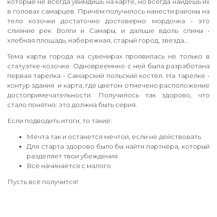
которые не всегда увимдишь на карте, но всегда найдёшь их
в головах самарцев. Причём получилось нанести районы на
тело козочки достаточно достоверно: мордочка - это
слияние рек Волги и Самары, и дальше вдоль спины -
хлебная площадь, набережная, старый город, звезда...
Тема карты города на сувенирах проявилась не только в
статуэтке-козочке. Одновреемнно с ней была разработана
первая тарелка - Самарский польский костёл. На тарелке -
контур здания и карта, где цветом отмечено расположение
достопримечательности. Получилось так здорово, что
стало понятно: это должна быть серия.
Если подводить итоги, то такие:
Мечта так и останется мечтой, если не действовать
Для старта здорово было бы найти партнёра, который
разделяет твои убеждения
Всё начинается с малого
Пусть всё получится!