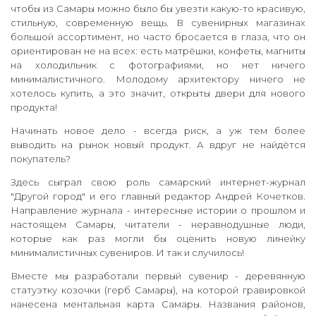
чтобы из Самары можно было бы увезти какую-то красивую,
стильную, современную вещь. В сувенирных магазинах
большой ассортимент, но часто бросается в глаза, что он
ориентирован не на всех: есть матрёшки, конфеты, магниты
на холодильник с фотографиями, но нет ничего
минималистичного. Молодому архитектору ничего не
хотелось купить, а это значит, открыты двери для нового
продукта!
Начинать новое дело - всегда риск, а уж тем более
выводить на рынок новый продукт. А вдруг не найдётся
покупатель?
Здесь сыграл свою роль самарский интернет-журнал
"Другой город" и его главный редактор Андрей Кочетков.
Направление журнала - интересные истории о прошлом и
настоящем Самары, читатели - неравнодушные люди,
которые как раз могли бы оценить новую линейку
минималистичных сувениров. И так и случилось!
Вместе мы разработали первый сувенир - деревянную
статуэтку козочки (герб Самары), на которой гравировкой
нанесена ментальная карта Самары. Названия районов,