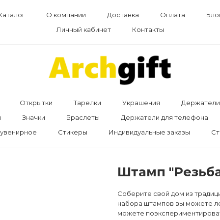
Каталог
О компании
Доставка
Оплата
Бло
Личный кабинет
Контакты
Открытки
Тарелки
Украшения
Держатели 
ы
Значки
Браслеты
Держатели для телефона
увенирное
Стикеры
Индивидуальные заказы
Ст
Штамп "Резьба
Соберите свой дом из традиц
набора штампов вы можете лег
можете поэкспериментироват