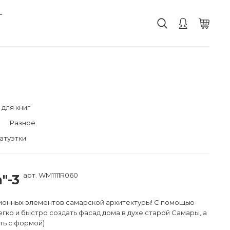
г
для книг
Разное
атуэтки
арт. WM1111R060
"-3
ионных элементов самарской архитектуры! С помощью
ко и быстро создать фасад дома в духе старой Самары, а
ь с формой)